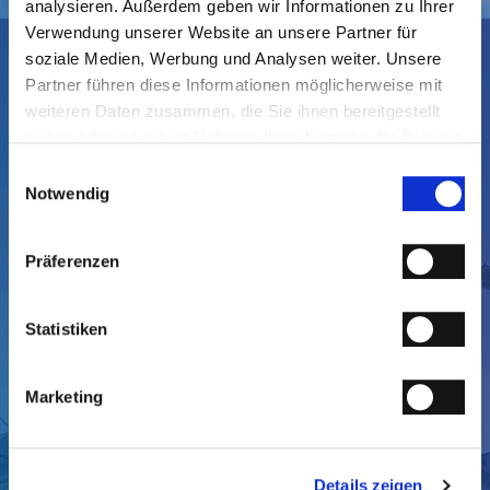
analysieren. Außerdem geben wir Informationen zu Ihrer
Verwendung unserer Website an unsere Partner für
soziale Medien, Werbung und Analysen weiter. Unsere
SIE HABEN FRAGEN
Partner führen diese Informationen möglicherweise mit
weiteren Daten zusammen, die Sie ihnen bereitgestellt
ODER WÜNSCHEN
haben oder die sie im Rahmen Ihrer Nutzung der Dienste
gesammelt haben.
EINE BERATUNG?
Einwilligungsauswahl
Notwendig
Präferenzen
Statistiken
Marketing
Details zeigen